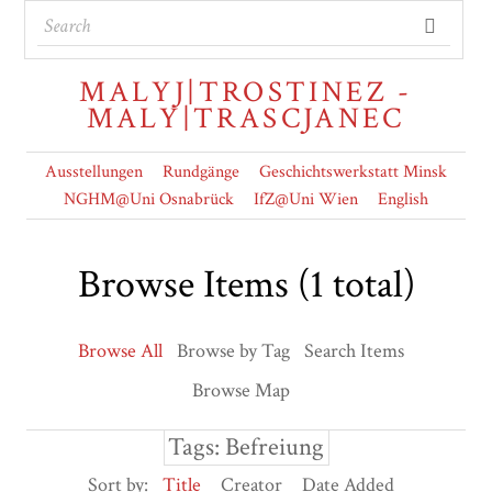
MALYJ|TROSTINEZ -
MALY|TRASCJANEC
Ausstellungen
Rundgänge
Geschichtswerkstatt Minsk
NGHM@Uni Osnabrück
IfZ@Uni Wien
English
Browse Items (1 total)
Browse All
Browse by Tag
Search Items
Browse Map
Tags: Befreiung
Sort by:
Title
Creator
Date Added