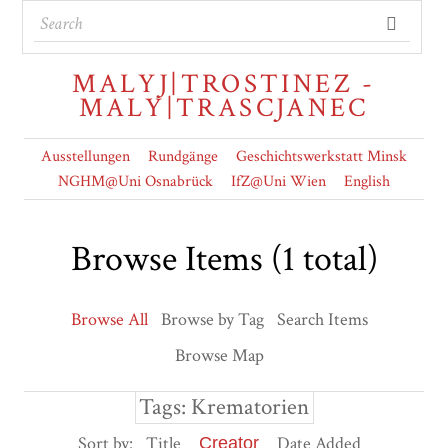
MALYJ|TROSTINEZ -
MALY|TRASCJANEC
Ausstellungen
Rundgänge
Geschichtswerkstatt Minsk
NGHM@Uni Osnabrück
IfZ@Uni Wien
English
Browse Items (1 total)
Browse All
Browse by Tag
Search Items
Browse Map
Tags: Krematorien
Sort by:
Title
Date Added
Creator