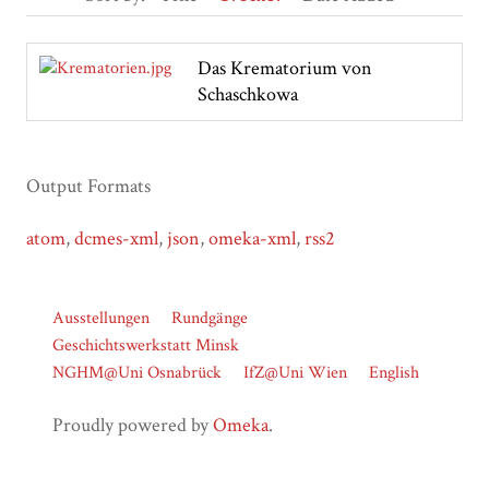
Das Krematorium von
Schaschkowa
Output Formats
atom
,
dcmes-xml
,
json
,
omeka-xml
,
rss2
Ausstellungen
Rundgänge
Geschichtswerkstatt Minsk
NGHM@Uni Osnabrück
IfZ@Uni Wien
English
Proudly powered by
Omeka
.