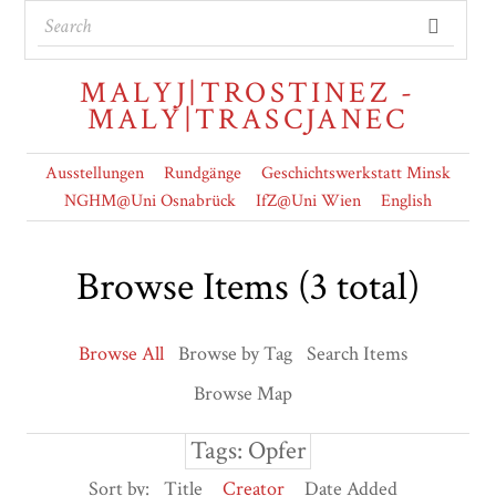
MALYJ|TROSTINEZ -
MALY|TRASCJANEC
Ausstellungen
Rundgänge
Geschichtswerkstatt Minsk
NGHM@Uni Osnabrück
IfZ@Uni Wien
English
Browse Items (3 total)
Browse All
Browse by Tag
Search Items
Browse Map
Tags: Opfer
Sort by:
Title
Creator
Date Added