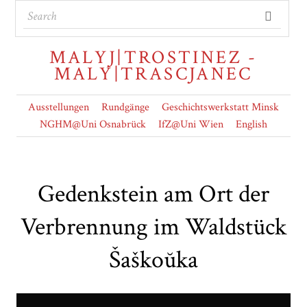
MALYJ|TROSTINEZ -
MALY|TRASCJANEC
Ausstellungen
Rundgänge
Geschichtswerkstatt Minsk
NGHM@Uni Osnabrück
IfZ@Uni Wien
English
Gedenkstein am Ort der
Verbrennung im Waldstück
Šaškoŭka