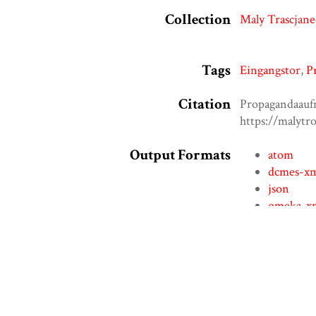
Collection
Maly Trascjan
Tags
Eingangstor
,
P
Citation
Propagandaauf
https://malyt
Output Formats
atom
dcmes-x
json
omeka-x
Embed
Copy the code below into your web page