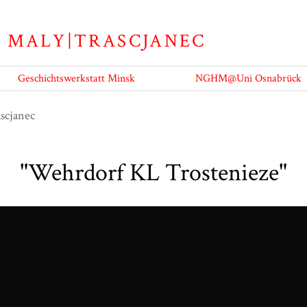
Geschichtswerkstatt Minsk
NGHM@Uni Osnabrück
"Wehrdorf KL Trostenieze"