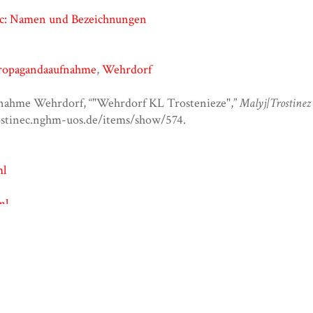
ec: Namen und Bezeichnungen
ropagandaaufnahme
,
Wehrdorf
nahme Wehrdorf, “"Wehrdorf KL Trostenieze",”
Malyj|Trostinez
rostinec.nghm-uos.de/items/show/574
.
ml
ml