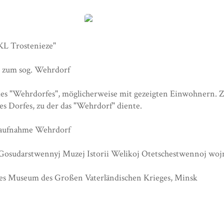
img_1079.jpg
KL Trostenieze"
r zum sog. Wehrdorf
s "Wehrdorfes", möglicherweise mit gezeigten Einwohnern. Zu 
es Dorfes, zu der das "Wehrdorf" diente.
aufnahme Wehrdorf
 Gosudarstwennyj Muzej Istorii Welikoj Otetschestwennoj woj
hes Museum des Großen Vaterländischen Krieges, Minsk