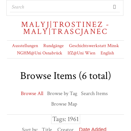
MALYJ|TROSTINEZ -
MALY|TRASCJANEC
Ausstellungen
Rundgänge
Geschichtswerkstatt Minsk
NGHM@Uni Osnabrück
IfZ@Uni Wien
English
Browse Items (6 total)
Browse All
Browse by Tag
Search Items
Browse Map
Tags: 1961
Sort by:
Title
Creator
Date Added