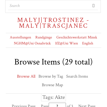
MALYJ|TROSTINEZ -
MALY|TRASCJANEC
Ausstellungen
Rundgänge
Geschichtswerkstatt Minsk
NGHM@Uni Osnabrück
IfZ@Uni Wien
English
Browse Items (29 total)
Browse All
Browse by Tag
Search Items
Browse Map
Tags: Akte
Previous Page
Page
of 3
Next Page