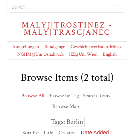
MALYJ|TROSTINEZ -
MALY|TRASCJANEC
Ausstellungen
Rundgänge
Geschichtswerkstatt Minsk
NGHM@Uni Osnabrück
IfZ@Uni Wien
English
Browse Items (2 total)
Browse All
Browse by Tag
Search Items
Browse Map
Tags: Berlin
Sort by:
Title
Creator
Date Added