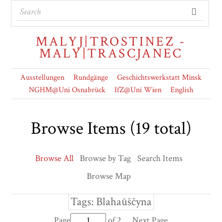
MALYJ|TROSTINEZ -
MALY|TRASCJANEC
Ausstellungen
Rundgänge
Geschichtswerkstatt Minsk
NGHM@Uni Osnabrück
IfZ@Uni Wien
English
Browse Items (19 total)
Browse All
Browse by Tag
Search Items
Browse Map
Tags: Blahaŭščyna
Page
of 2
Next Page