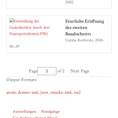
2002
Feierliche Eröffnung
des zweiten
Bauabschnitts
Carina Karlovits
2018-
06-29
Page
of 2
Next Page
Output Formats
atom
,
dcmes-xml
,
json
,
omeka-xml
,
rss2
Ausstellungen
Rundgänge