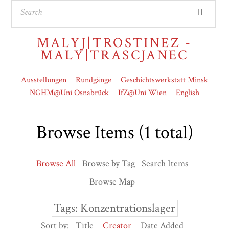
MALYJ|TROSTINEZ -
MALY|TRASCJANEC
Ausstellungen
Rundgänge
Geschichtswerkstatt Minsk
NGHM@Uni Osnabrück
IfZ@Uni Wien
English
Browse Items (1 total)
Browse All
Browse by Tag
Search Items
Browse Map
Tags: Konzentrationslager
Sort by:
Title
Creator
Date Added