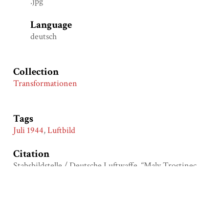
.jpg
Language
deutsch
Collection
Transformationen
Tags
Juli 1944
,
Luftbild
Citation
Stabsbildstelle / Deutsche Luftwaffe, “Maly Trostinec,
deutsches Luftbild aus dem Juli 1944.,”
Malyj|Trostinez -
Maly|Trascjanec
, accessed August 9, 2026,
https://malytrostinec.nghm-uos.de/items/show/27
.