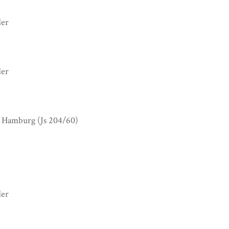
der
der
v Hamburg (Js 204/60)
der