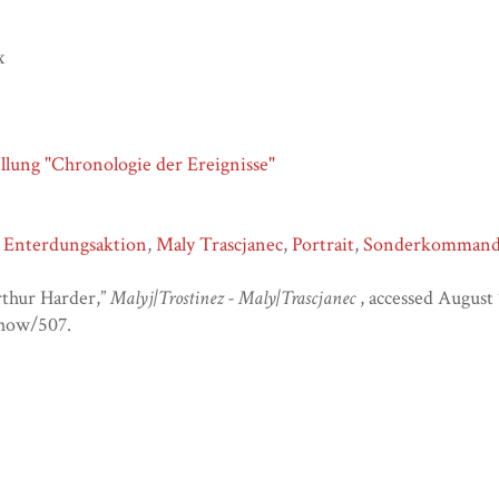
x
llung "Chronologie der Ereignisse"
,
Enterdungsaktion
,
Maly Trascjanec
,
Portrait
,
Sonderkommand
thur Harder,”
Malyj|Trostinez - Maly|Trascjanec
, accessed August
show/507
.
ml
ml