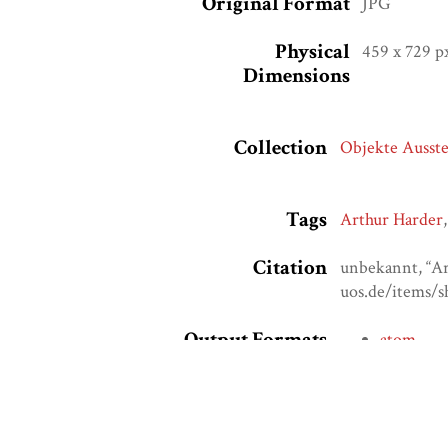
Original Format
JPG
Physical
459 x 729 p
Dimensions
Collection
Objekte Ausste
Tags
Arthur Harder
Citation
unbekannt, “Ar
uos.de/items/
Output Formats
atom
dcmes-x
json
omeka-x