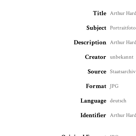
Title
Arthur Har
Subject
Portraitfoto
Description
Arthur Har
Creator
unbekannt
Source
Staatsarchi
Format
JPG
Language
deutsch
Identifier
Arthur Har