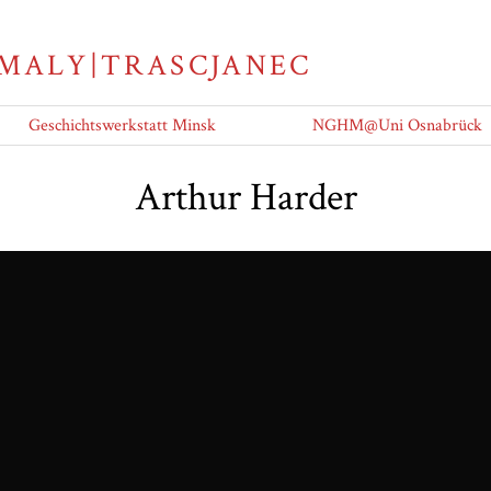
 MALY|TRASCJANEC
Geschichtswerkstatt Minsk
NGHM@Uni Osnabrück
Arthur Harder