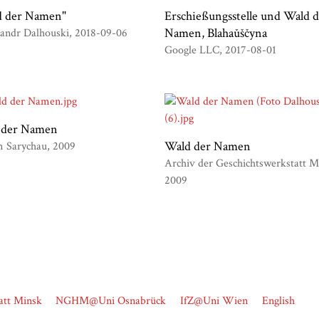
d der Namen"
Erschießungsstelle und Wald d
Namen, Blahaǔščyna
sandr Dalhouski
2018-09-06
Google LLC
2017-08-01
 der Namen
Wald der Namen
 Sarychau
2009
Archiv der Geschichtswerkstatt M
2009
att Minsk
NGHM@Uni Osnabrück
IfZ@Uni Wien
English