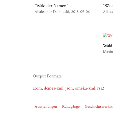
"Wald der Namen"
"Wal
Aliaksandr Dalhouski
2018-09-06
Aliak
Wald
Maxim
Output Formats
atom
,
dcmes-xml
,
json
,
omeka-xml
,
rss2
Ausstellungen
Rundgänge
Geschichtswerkst