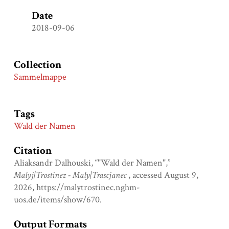
Date
2018-09-06
Collection
Sammelmappe
Tags
Wald der Namen
Citation
Aliaksandr Dalhouski, “"Wald der Namen",”
Malyj|Trostinez - Maly|Trascjanec
, accessed August 9,
2026,
https://malytrostinec.nghm-
uos.de/items/show/670
.
Output Formats