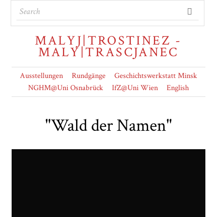
MALYJ|TROSTINEZ -
MALY|TRASCJANEC
Ausstellungen
Rundgänge
Geschichtswerkstatt Minsk
NGHM@Uni Osnabrück
IfZ@Uni Wien
English
"Wald der Namen"